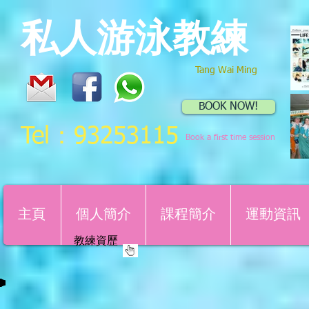
私人游泳教練
Tang Wai Ming
BOOK NOW!
Tel：93253115
Book a first time session
主頁
個人簡介
課程簡介
運動資訊
​教練資歷