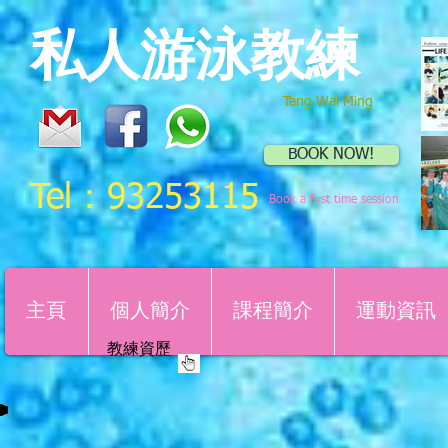
私人游泳教練
Tang Wai Ming
BOOK NOW!
Tel：93253115
Book a first time session
主頁
個人簡介
課程簡介
運動資訊
​教練資歷